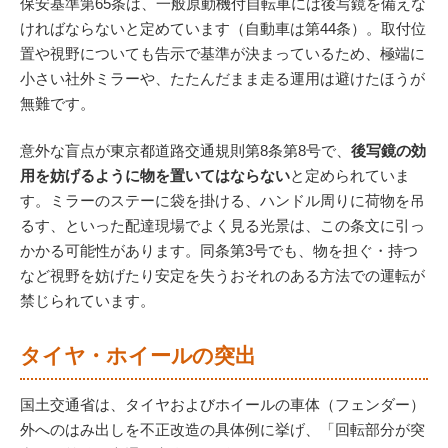
保安基準第65条は、一般原動機付自転車には後写鏡を備えな
ければならないと定めています（自動車は第44条）。取付位
置や視野についても告示で基準が決まっているため、極端に
小さい社外ミラーや、たたんだまま走る運用は避けたほうが
無難です。
意外な盲点が東京都道路交通規則第8条第8号で、
後写鏡の効
用を妨げるように物を置いてはならない
と定められていま
す。ミラーのステーに袋を掛ける、ハンドル周りに荷物を吊
るす、といった配達現場でよく見る光景は、この条文に引っ
かかる可能性があります。同条第3号でも、物を担ぐ・持つ
など視野を妨げたり安定を失うおそれのある方法での運転が
禁じられています。
タイヤ・ホイールの突出
国土交通省は、タイヤおよびホイールの車体（フェンダー）
外へのはみ出しを不正改造の具体例に挙げ、「回転部分が突