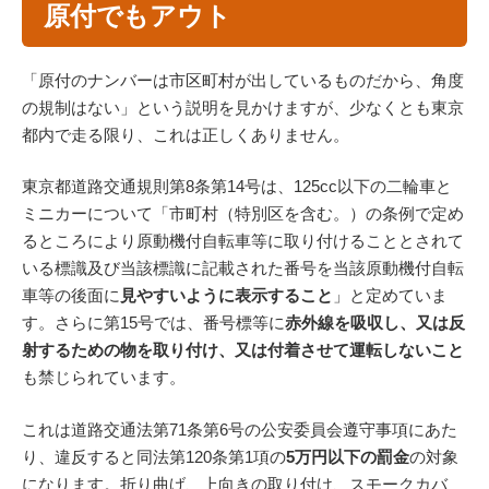
原付でもアウト
「原付のナンバーは市区町村が出しているものだから、角度
の規制はない」という説明を見かけますが、少なくとも東京
都内で走る限り、これは正しくありません。
東京都道路交通規則第8条第14号は、125cc以下の二輪車と
ミニカーについて「市町村（特別区を含む。）の条例で定め
るところにより原動機付自転車等に取り付けることとされて
いる標識及び当該標識に記載された番号を当該原動機付自転
車等の後面に
見やすいように表示すること
」と定めていま
す。さらに第15号では、番号標等に
赤外線を吸収し、又は反
射するための物を取り付け、又は付着させて運転しないこと
も禁じられています。
これは道路交通法第71条第6号の公安委員会遵守事項にあた
り、違反すると同法第120条第1項の
5万円以下の罰金
の対象
になります。折り曲げ、上向きの取り付け、スモークカバ