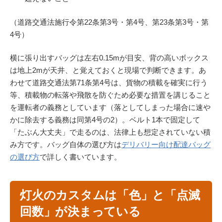
（道路交通法施行令第22条第3号・第4号、第23条第3号・第
4号）
横に張り出すバッグは左右0.15mが目安、背の高いボックス
は地上2mが天井、と覚えておくと現場で判断できます。あ
わせて道路交通法第71条第4号は、貨物の積載を確実に行う
等、積載物の転落や飛散を防ぐため必要な措置を講じること
を運転者の義務としています（落としてしまった場合に速や
かに除去する義務は同第4号の2）。ベルト1本で固定して
「たぶん大丈夫」で走るのは、法律上も想定されていない積
み方です。バッグ自体の選び方は
デリバリー向け配達バッグ
の選び方
で詳しく書いています。
灯火のカスタムは「色」と「点滅
回数」が決まっている