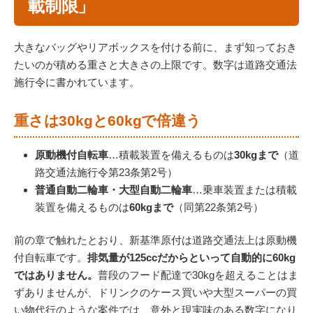
載制限」
大きなバッグやリアボックスを付ける前に、まず知っておき
たいのが積める重さと大きさの上限です。数字は道路交通法
施行令に書かれています。
重さは30kgと60kgで倍違う
原動機付自転車
…積載装置を備えるものは
30kgまで
（道
路交通法施行令第23条第2号）
普通自動二輪車・大型自動二輪車
…乗車装置または積載
装置を備えるものは
60kgまで
（同第22条第2号）
前の章で触れたとおり、新基準原付は道路交通法上は原動機
付自転車です。
排気量が125ccだからといって自動的に60kg
ではありません。
普段のフード配達で30kgを超えることはま
ずありませんが、ドリンクのケース買いや大型スーパーの買
い物代行のような案件では、意外と現実味のある数字になり