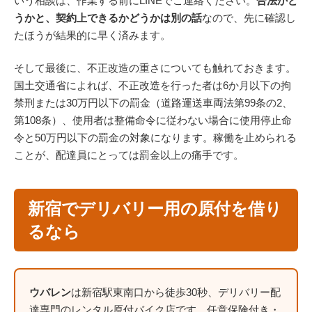
いう相談は、作業する前にLINEでご連絡ください。
合法かど
うかと、契約上できるかどうかは別の話
なので、先に確認し
たほうが結果的に早く済みます。
そして最後に、不正改造の重さについても触れておきます。
国土交通省によれば、不正改造を行った者は6か月以下の拘
禁刑または30万円以下の罰金（道路運送車両法第99条の2、
第108条）、使用者は整備命令に従わない場合に使用停止命
令と50万円以下の罰金の対象になります。稼働を止められる
ことが、配達員にとっては罰金以上の痛手です。
新宿でデリバリー用の原付を借り
るなら
ウバレン
は新宿駅東南口から徒歩30秒、デリバリー配
達専門のレンタル原付バイク店です。任意保険付き・