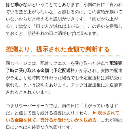
ほど動かない
ということでもあります。小雨の日に「言われ
ているほど上がらないな」と感じるのは、この需給が動いて
いないからだと考えると説明がつきます。「雨だから上が
る」ではなく「雨で人が減れば上がる」。この違いを意識し
ておくと、期待外れの日に消耗せずに済みます。
推測より、提示された金額で判断する
同じページには、配達リクエストを受け取った時点で
配達完
了時に受け取れる金額（予定配送料）
が示され、実際の配達
が予定より短時間で終わった場合でも予定配送料は満額受け
取れる、という説明もあります。チップは配達後に別途加算
されるとされています。
つまりウーバーイーツでは、雨の日に「上がっているはず
だ」と信じて走り続ける必要はありません。
▶ 表示されて
いる金額を見て、受けるか受けないかを決める
。これが雨の
日にいちばん確実な立ち回りです。