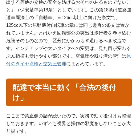
出する等他の交通の安全を妨げるおそれのあるものでないこ
と」（保安基準第18条）としています。この第18条は道路運
送車両法上の「自動車」＝126cc以上に向けた条文で、
125cc以下の原動機付自転車の章には同じ趣旨の条文は置か
れていません。とはいえ回転部分の突出は歩行者を巻き込む
危険そのものなので、区分にかかわらず避けるべき改造で
す。インチアップや太いタイヤへの変更は、見た目が変わる
ぶん指摘も受けやすい部分です。空気圧や残り溝の管理は
原
付のタイヤ点検と空気圧管理
にまとめています。
配達で本当に効く「合法の後付
け」
ここまで禁止側の話が続いたので、実務で効く後付けも整理
しておきます。いずれも視界と操作の邪魔をしないことが大
前提です。