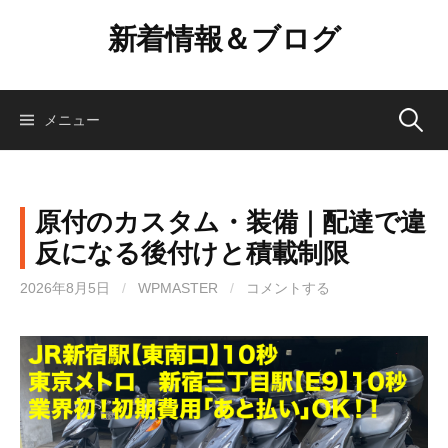
コ
新着情報＆ブログ
ン
テ
ン
ツ
検
メニュー
へ
ス
索:
キ
ッ
原付のカスタム・装備｜配達で違
プ
反になる後付けと積載制限
2026年8月5日
/
WPMASTER
/
コメントする