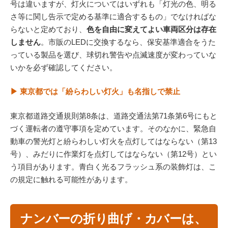
号は違いますが、灯火についてはいずれも「灯光の色、明る
さ等に関し告示で定める基準に適合するもの」でなければな
らないと定めており、
色を自由に変えてよい車両区分は存在
しません
。市販のLEDに交換するなら、保安基準適合をうた
っている製品を選び、球切れ警告や点滅速度が変わっていな
いかを必ず確認してください。
▶ 東京都では「紛らわしい灯火」も名指しで禁止
東京都道路交通規則第8条は、道路交通法第71条第6号にもと
づく運転者の遵守事項を定めています。そのなかに、緊急自
動車の警光灯と紛らわしい灯火を点灯してはならない（第13
号）、みだりに作業灯を点灯してはならない（第12号）とい
う項目があります。青白く光るフラッシュ系の装飾灯は、こ
の規定に触れる可能性があります。
ナンバーの折り曲げ・カバーは、