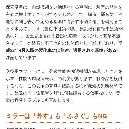
保安基準は、内燃機関を原動機とする車両に「騒音の発生を
有効に抑止することができるものとして、構造、騒音防止性
能等に関し告示で定める基準に適合する消音器」を備えるこ
とを求めています（自動車は第30条、原動機付自転車は第64
条の2）。国土交通省は消音器の切断・取り外しと基準不適
合マフラーの装着を不正改造の具体例として挙げており、
平
成22年4月以降の製作車には別途、適用される基準がある
と
注記しています。
交換用マフラーには、登録性能等確認機関が確認したことを
示す「性能等確認済表示」の制度があります。社外品を検討
するなら、この表示の有無を確認するのが最短の判断材料で
す。配達は同じ住宅街を1日に何往復もする仕事なので、音
量は近隣トラブルにも直結します。
ミラーは「外す」も「ふさぐ」もNG