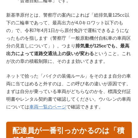
「普通自動二輪車」です。
新基準原付とは、警察庁の案内によれば「総排気量125cc以
下の二輪車であって、最高出力が4.0キロワット以下のも
の」で、令和7年4月1日から原付免許で運転できるようにな
ったものを指します（警察庁「一般原動機付自転車の車両区
分の見直しについて」）。つまり
排気量が125ccでも、最高
出力によって道路交通法上の扱いが変わる
ということ。これ
が次の章の積載制限に、そのまま効いてきます。
ネットで拾った「バイクの装備ルール」をそのまま自分の車
両に当てはめると外すのは、この呼び名の違いが原因です。
まずは自分が乗っている車両がどちらなのかを、標識交付証
明書やレンタル契約書で確認してください。ウバレンの車両
については
車両一覧のページ
で確認できます。
配達員が一番引っかかるのは「積