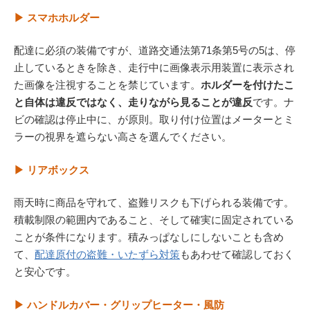
▶ スマホホルダー
配達に必須の装備ですが、道路交通法第71条第5号の5は、停
止しているときを除き、走行中に画像表示用装置に表示され
た画像を注視することを禁じています。
ホルダーを付けたこ
と自体は違反ではなく、走りながら見ることが違反
です。ナ
ビの確認は停止中に、が原則。取り付け位置はメーターとミ
ラーの視界を遮らない高さを選んでください。
▶ リアボックス
雨天時に商品を守れて、盗難リスクも下げられる装備です。
積載制限の範囲内であること、そして確実に固定されている
ことが条件になります。積みっぱなしにしないことも含め
て、
配達原付の盗難・いたずら対策
もあわせて確認しておく
と安心です。
▶ ハンドルカバー・グリップヒーター・風防