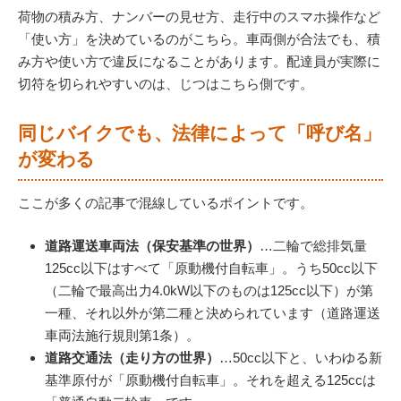
荷物の積み方、ナンバーの見せ方、走行中のスマホ操作など
「使い方」を決めているのがこちら。車両側が合法でも、積
み方や使い方で違反になることがあります。配達員が実際に
切符を切られやすいのは、じつはこちら側です。
同じバイクでも、法律によって「呼び名」
が変わる
ここが多くの記事で混線しているポイントです。
道路運送車両法（保安基準の世界）
…二輪で総排気量
125cc以下はすべて「原動機付自転車」。うち50cc以下
（二輪で最高出力4.0kW以下のものは125cc以下）が第
一種、それ以外が第二種と決められています（道路運送
車両法施行規則第1条）。
道路交通法（走り方の世界）
…50cc以下と、いわゆる新
基準原付が「原動機付自転車」。それを超える125ccは