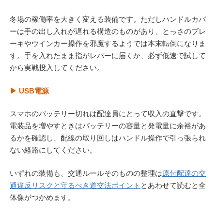
冬場の稼働率を大きく変える装備です。ただしハンドルカバ
ーは手の出し入れが遅れる構造のものがあり、とっさのブレ
ーキやウインカー操作を邪魔するようでは本末転倒になりま
す。手を入れたまま指がレバーに届くか、必ず低速で試して
から実戦投入してください。
▶ USB電源
スマホのバッテリー切れは配達員にとって収入の直撃です。
電装品を増やすときはバッテリーの容量と発電量に余裕があ
るかを確認し、配線の取り回しはハンドル操作で引っ張られ
ない経路にしてください。
いずれの装備も、交通ルールそのものの整理は
原付配達の交
通違反リスクと守るべき道交法ポイント
とあわせて読むと全
体像がつかめます。