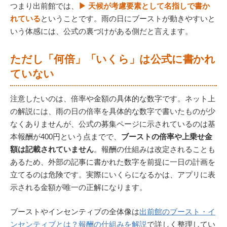
つまり出前館では、
▶ 天候が考慮要素として名指しで書か
れている
ということです。雨の日にブーストが動きやすいと
いう体感には、公式の裏づけがある側だと言えます。
ただし「何倍」「いくら」は公式に書かれ
ていない
注意したいのは、倍率や金額の具体的な数字です。ネット上
の解説には、雨の日の倍率を具体的な数字で書いたものが少
なくありませんが、公式の募集ページに示されているのは基
本報酬が400円という点までで、
ブーストの倍率や上乗せ金
額は記載されていません
。報酬の仕組みは改定されることも
あるため、外部の記事に書かれた数字を前提に一日の計画を
立てるのは危険です。実際にいくらになるかは、アプリに表
示される金額が唯一の正解になります。
ブーストやインセンティブの全体像は
出前館のブースト・イ
ンセンティブとは？報酬の仕組みを解説
で詳しく整理してい