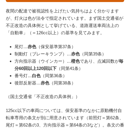
夜間の配達で被視認性を上げたい気持ちはよく分かります
が、灯火は色が法令で指定されています。まず国土交通省が
不正改造の具体例として挙げている、道路運送車両法上の
「自動車」（＝126cc以上）の基準を見てみます。
尾灯…
赤色
（保安基準第37条）
制動灯（ブレーキランプ）…
赤色
（同第39条）
方向指示器（ウインカー）…
橙色
であり、点滅回数が
毎
分60回以上120回以下
（同第41条）
番号灯…
白色
（同第36条）
後部反射器…
赤色
（同第38条）
（国土交通省「不正改造の具体例」）
125cc以下の車両については、保安基準のなかに原動機付自
転車専用の条文が別に用意されています（前照灯＝第62条、
尾灯＝第62条の3、方向指示器＝第64条の3など）。条文の番