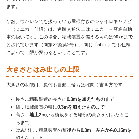
ます。
なお、ウバレンでも扱っている屋根付きのジャイロキャノピ
ー（ミニカー仕様）は、道路交通法上はミニカー＝普通自動
車の扱いです。この場合、積載装置を備えるものは
90kgまで
とされています（同第22条第2号）。同じ「50cc」でも仕様
によって上限が変わるということです。
大きさとはみ出しの上限
大きさの制限は、原付も自動二輪もほぼ同じ書き方です。
長さ…積載装置の長さに
0.3mを加えたもの
まで
幅…積載装置の幅に
0.3mを加えたもの
まで
高さ…
地上2m
から積載をする場所の高さを引いたとこ
ろまで
はみ出し…積載装置の
前後から0.3m
、
左右から0.15m
を
超えないこと