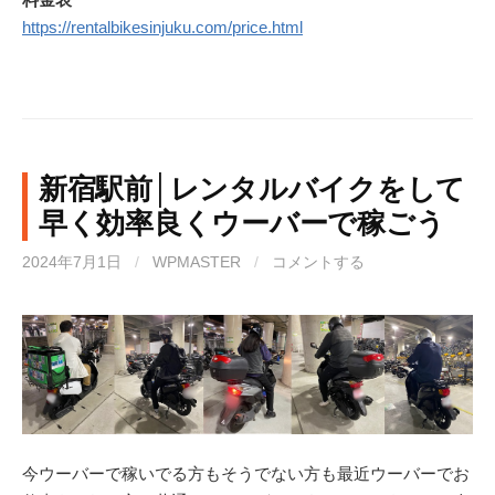
https://rentalbikesinjuku.com/price.html
新宿駅前│レンタルバイクをして
早く効率良くウーバーで稼ごう
2024年7月1日
/
WPMASTER
/
コメントする
今ウーバーで稼いでる方もそうでない方も最近ウーバーでお