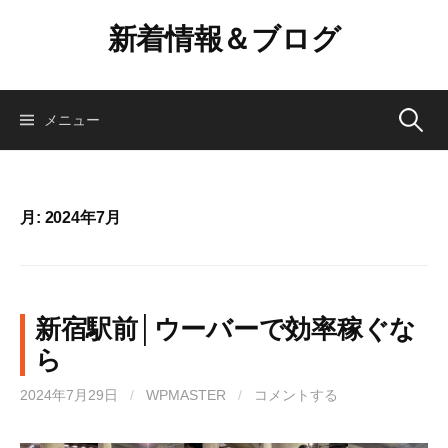
コ
新着情報＆ブログ
ン
テ
ン
ツ
検
メニュー
へ
ス
索:
キ
ッ
月:
2024年7月
プ
新宿駅前│ウーバーで効率稼ぐな
ら
2024年7月29日
/
WPMASTER
/
コメントする