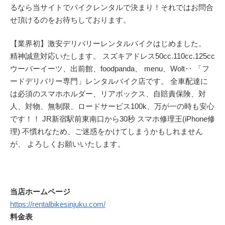
るなら当サイトでバイクレンタルで決まり！それではお問合
せ頂けるのをお待ちしております。
【業界初】激安デリバリーレンタルバイクはじめました。
精神誠意対応いたします。 スズキアドレス50cc.110cc.125cc
ウーバーイーツ、出前館、foodpanda、 menu、Wolt‥ 「フ
ードデリバリー専門」レンタルバイク店です。 全車配達に
は必須のスマホホルダー、リアボックス、自賠責保険、対
人、対物、無制限、ロードサービス100k、万が一の時も安心
です！！ JR新宿駅前東南口から30秒 スマホ修理王(iPhone修
理) 不慣れなため、ご迷惑をかけてしまうかもしれません
が、 よろしくお願いいたします。
当店ホームページ
https://rentalbikesinjuku.com/
料金表