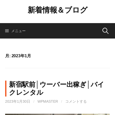
コ
新着情報＆ブログ
ン
テ
ン
ツ
検
メニュー
へ
ス
索:
キ
ッ
月:
2023年1月
プ
新宿駅前│ウーバー出稼ぎ│バイ
クレンタル
2023年1月30日
/
WPMASTER
/
コメントする