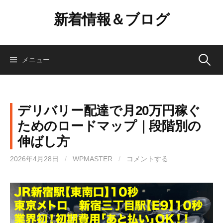
コ
新着情報＆ブログ
ン
テ
ン
ツ
検
メニュー
へ
ス
索:
キ
ッ
デリバリー配達で月20万円稼ぐ
プ
ためのロードマップ｜段階別の
伸ばし方
2026年4月28日
/
WPMASTER
/
コメントする