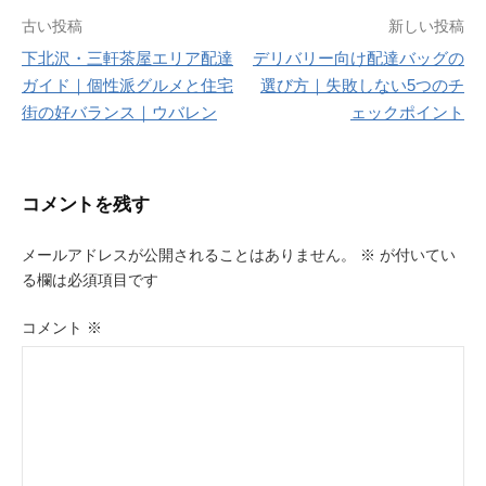
投
古い投稿
新しい投稿
下北沢・三軒茶屋エリア配達
デリバリー向け配達バッグの
稿
ガイド｜個性派グルメと住宅
選び方｜失敗しない5つのチ
ナ
街の好バランス｜ウバレン
ェックポイント
ビ
ゲ
コメントを残す
ー
メールアドレスが公開されることはありません。
※
が付いてい
シ
る欄は必須項目です
ョ
コメント
※
ン