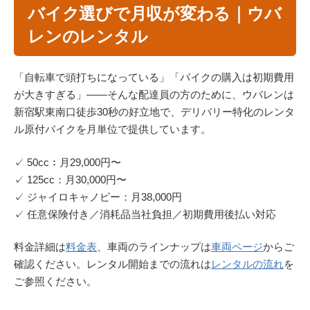
バイク選びで月収が変わる｜ウバ
レンのレンタル
「自転車で頭打ちになっている」「バイクの購入は初期費用
が大きすぎる」——そんな配達員の方のために、ウバレンは
新宿駅東南口徒歩30秒の好立地で、デリバリー特化のレンタ
ル原付バイクを月単位で提供しています。
✓ 50cc：月29,000円〜
✓ 125cc：月30,000円〜
✓ ジャイロキャノピー：月38,000円
✓ 任意保険付き／消耗品当社負担／初期費用後払い対応
料金詳細は
料金表
、車両のラインナップは
車両ページ
からご
確認ください。レンタル開始までの流れは
レンタルの流れ
を
ご参照ください。