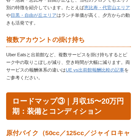
別の特徴を紹介しています。たとえば
恵比寿・代官山エリア
や
目黒・自由が丘エリア
はランチ単価が高く、夕方からの動
きも活発です。
複数アカウントの掛け持ち
Uber Eatsと出前館など、複数サービスを掛け持ちするとピ
ーク中の取りこぼしが減り、空き時間が大幅に減ります。両
サービスの報酬体系の違いは
UE vs出前館報酬比較の記事
を
ご参考ください。
ロードマップ③｜月収15〜20万円
期：装備とコンディション
原付バイク（50cc／125cc／ジャイロキャ