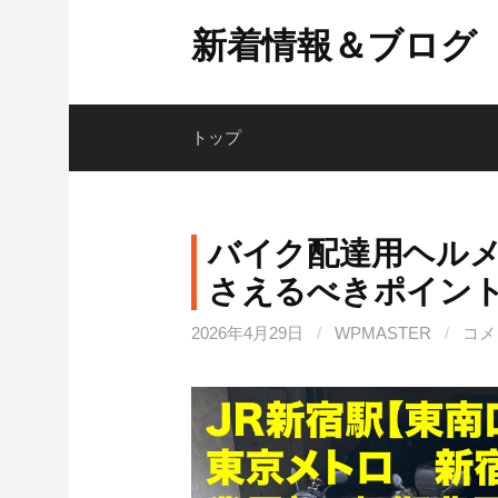
コ
新着情報＆ブログ
ン
テ
ン
ツ
トップ
へ
ス
キ
バイク配達用ヘル
ッ
さえるべきポイン
プ
2026年4月29日
/
WPMASTER
/
コメ