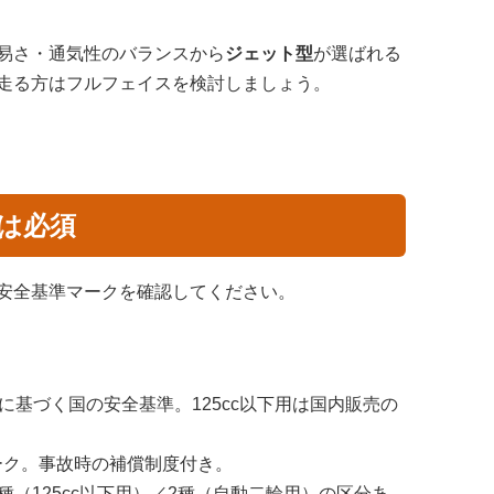
易さ・通気性のバランスから
ジェット型
が選ばれる
走る方はフルフェイスを検討しましょう。
認は必須
安全基準マークを確認してください。
に基づく国の安全基準。125cc以下用は国内販売の
ーク。事故時の補償制度付き。
種（125cc以下用）／2種（自動二輪用）の区分あ