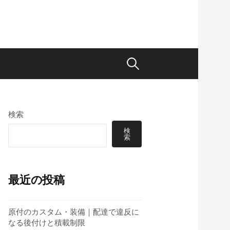
検
索:
検索
検
索
最近の投稿
原付のカスタム・装備｜配達で違反に
なる後付けと積載制限