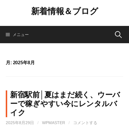
コ
新着情報＆ブログ
ン
テ
ン
ツ
検
メニュー
へ
ス
索:
キ
ッ
月:
2025年8月
プ
新宿駅前│夏はまだ続く、ウーバ
ーで稼ぎやすい今にレンタルバ
イク
2025年8月29日
/
WPMASTER
/
コメントする