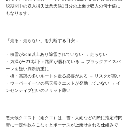
脱期間中の収入損失は悪天候1日分の上乗せ収入の何十倍に
もなります。
「走る・走らない」を判断する目安：
・積雪が2cm以上あり除雪されていない → 走らない
・気温が−2℃以下＋路面が濡れている → ブラックアイスバ
ーンを疑い判断慎重に
・橋・高架の多いルートを走る必要がある → リスクが高い
・ウーバーイーツの悪天候クエストが発動していない → イ
ンセンティブ狙いのメリット薄い
悪天候クエスト（雨クエ）は、雪・大雨などの際に指定時間
帯に一定件数をこなすとボーナスが上乗せされる仕組みで