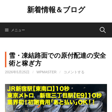
コ
新着情報＆ブログ
ン
テ
ン
ツ
検
メニュー
へ
ス
索:
キ
ッ
雪・凍結路面での原付配達の安全
プ
術と稼ぎ方
2026年5月25日
/
WPMASTER
/
コメントする