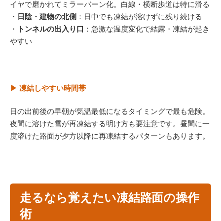
イヤで磨かれてミラーバーン化。白線・横断歩道は特に滑る
・
日陰・建物の北側
：日中でも凍結が溶けずに残り続ける
・
トンネルの出入り口
：急激な温度変化で結露・凍結が起き
やすい
▶ 凍結しやすい時間帯
日の出前後の早朝が気温最低になるタイミングで最も危険。
夜間に溶けた雪が再凍結する明け方も要注意です。昼間に一
度溶けた路面が夕方以降に再凍結するパターンもあります。
走るなら覚えたい凍結路面の操作
術