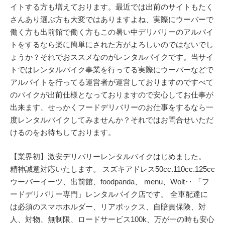
イトする方も増えております。最近では出前のサイトもたく
さんあり選ぶ方も大変ではありますよね、実際にウーバーで
働く方も出前館で働く方もこの暑い中デリバリーのアルバイ
トをするなら楽に簡単にされた方がよろしいのではないでし
ょうか？それでおススメなのがレンタルバイクです。当サイ
トではレンタルバイク事業を行ってる実際にウーバーなどで
アルバイトを行ってる運営者が運営しておりますのですべて
のバイクが出前仕様となっておりますので安心してお仕事が
出来ます、せっかくフードデリバリーのお仕事をするなら一
度レンタルバイクしてみませんか？それではお問合せいただ
けるのをお待ちしております。
【業界初】激安デリバリーレンタルバイクはじめました。
精神誠意対応いたします。 スズキアドレス50cc.110cc.125cc
ウーバーイーツ、出前館、foodpanda、 menu、Wolt‥ 「フ
ードデリバリー専門」レンタルバイク店です。 全車配達に
は必須のスマホホルダー、リアボックス、自賠責保険、対
人、対物、無制限、ロードサービス100k、万が一の時も安心