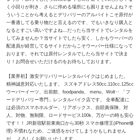
く小回りが利き、さらに停める場所にも困りませんよね？そ
ういうことから考えるとデリバリーのアルバイトこそ原付が
一番適してる乗り物だと言えるのです、でもいきなり購入と
なるとすごい高いですよね…だったら当サイトでレンタルを
してみませんか？当サイトでしたら安く、しかもウーバーの
配達員が経営してるサイトだからこそウーバー仕様になって
おります。それでは原付レンタルでしたら当サイトで決ま
り！お問合せいただけるのをお待ちしております。
【業界初】激安デリバリーレンタルバイクはじめました。
精神誠意対応いたします。 スズキアドレス50cc.110cc.125cc
ウーバーイーツ、出前館、foodpanda、 menu、Wolt‥ 「フ
ードデリバリー専門」レンタルバイク店です。 全車配達に
は必須のスマホホルダー、リアボックス、自賠責保険、対
人、対物、無制限、ロードサービス100k、万が一の時も安心
です！！ JR新宿駅前東南口から30秒 スマホ修理王(iPhone修
理) 不慣れなため、ご迷惑をかけてしまうかもしれません
が、 よろしくお願いいたします。