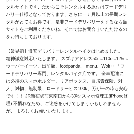
タルサイトです、だからこそレンタルする原付はフードデリ
バリー仕様となっております、さらに一ヵ月以上の長期レン
タルがとてもお得です、是非フードデリバリーをするなら当
サイトをご利用くださいね、それではお問合せいただけるの
をお待ちしております。
【業界初】激安デリバリーレンタルバイクはじめました。
精神誠意対応いたします。 スズキアドレス50cc.110cc.125cc
ウーバーイーツ、出前館、foodpanda、 menu、Wolt‥ 「フ
ードデリバリー専門」レンタルバイク店です。 全車配達に
は必須のスマホホルダー、リアボックス、自賠責保険、対
人、対物、無制限、ロードサービス100k、万が一の時も安心
です！！ JR新宿駅前東南口から30秒 スマホ修理王(iPhone修
理) 不慣れなため、ご迷惑をかけてしまうかもしれません
が、 よろしくお願いいたします。