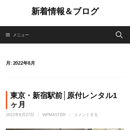
コ
新着情報＆ブログ
ン
テ
ン
ツ
検
メニュー
へ
ス
索:
キ
ッ
月:
2022年8月
プ
東京・新宿駅前│原付レンタル1
ヶ月
2022年8月27日
/
WPMASTER
/
コメントする