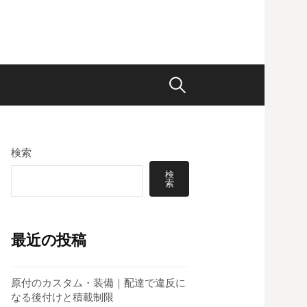
検
索:
検索
検
索
最近の投稿
原付のカスタム・装備｜配達で違反に
なる後付けと積載制限