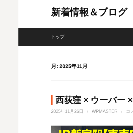
コ
新着情報＆ブログ
ン
テ
ン
ツ
トップ
へ
ス
キ
月:
2025年11月
ッ
プ
西荻窪 × ウーバー 
2025年11月26日
/
WPMASTER
/
コ