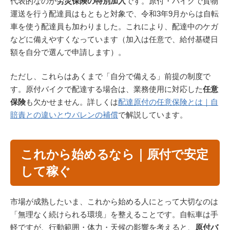
代表的なのが
労災保険の特別加入
です。原付・バイクで貨物
運送を行う配達員はもともと対象で、令和3年9月からは自転
車を使う配達員も加わりました。これにより、配達中のケガ
などに備えやすくなっています（加入は任意で、給付基礎日
額を自分で選んで申請します）。
ただし、これらはあくまで「自分で備える」前提の制度で
す。原付バイクで配達する場合は、業務使用に対応した
任意
保険
も欠かせません。詳しくは
配達原付の任意保険とは｜自
賠責との違いとウバレンの補償
で解説しています。
これから始めるなら｜原付で安定
して稼ぐ
市場が成熟したいま、これから始める人にとって大切なのは
「無理なく続けられる環境」を整えることです。自転車は手
軽ですが、行動範囲・体力・天候の影響を考えると、
原付バ