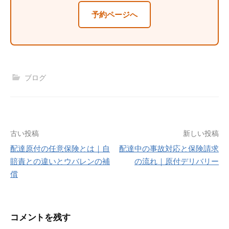
予約ページへ
ブログ
投
古い投稿
新しい投稿
配達原付の任意保険とは｜自
配達中の事故対応と保険請求
稿
賠責との違いとウバレンの補
の流れ｜原付デリバリー
ナ
償
ビ
ゲ
コメントを残す
ー