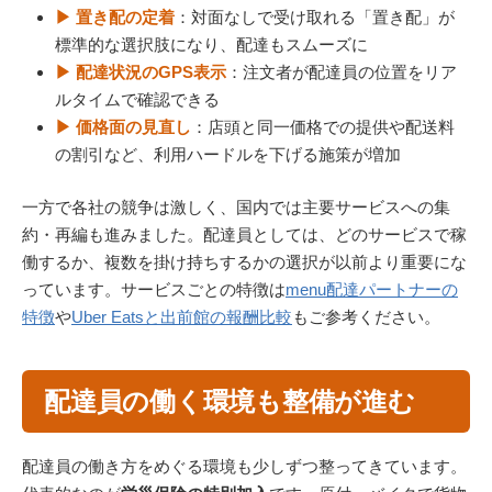
▶ 置き配の定着
：対面なしで受け取れる「置き配」が
標準的な選択肢になり、配達もスムーズに
▶ 配達状況のGPS表示
：注文者が配達員の位置をリア
ルタイムで確認できる
▶ 価格面の見直し
：店頭と同一価格での提供や配送料
の割引など、利用ハードルを下げる施策が増加
一方で各社の競争は激しく、国内では主要サービスへの集
約・再編も進みました。配達員としては、どのサービスで稼
働するか、複数を掛け持ちするかの選択が以前より重要にな
っています。サービスごとの特徴は
menu配達パートナーの
特徴
や
Uber Eatsと出前館の報酬比較
もご参考ください。
配達員の働く環境も整備が進む
配達員の働き方をめぐる環境も少しずつ整ってきています。