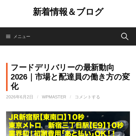
コ
新着情報＆ブログ
ン
テ
ン
ツ
検
メニュー
へ
ス
索:
キ
ッ
フードデリバリーの最新動向
プ
2026｜市場と配達員の働き方の変
化
2026年6月2日
/
WPMASTER
/
コメントする