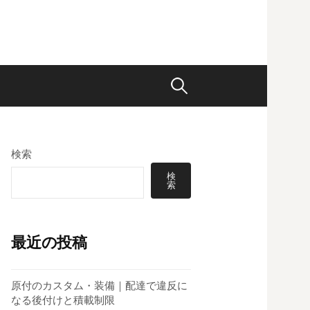
検
索:
検索
検
索
最近の投稿
原付のカスタム・装備｜配達で違反に
なる後付けと積載制限