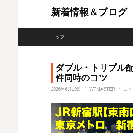
コ
新着情報＆ブログ
ン
テ
ン
ツ
トップ
へ
ス
キ
ダブル・トリプル
ッ
件同時のコツ
プ
2026年6月10日
/
WPMASTER
/
コメ