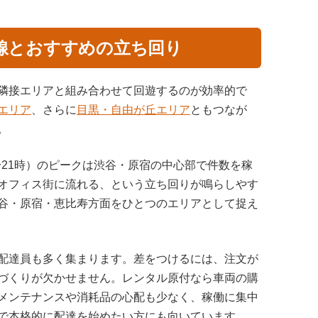
線とおすすめの立ち回り
隣接エリアと組み合わせて回遊するのが効率的で
エリア
、さらに
目黒・自由が丘エリア
ともつなが
。
8〜21時）のピークは渋谷・原宿の中心部で件数を稼
オフィス街に流れる、という立ち回りが鳴らしやす
谷・原宿・恵比寿方面をひとつのエリアとして捉え
配達員も多く集まります。差をつけるには、注文が
づくりが欠かせません。レンタル原付なら車両の購
メンテナンスや消耗品の心配も少なく、稼働に集中
で本格的に配達を始めたい方にも向いています。