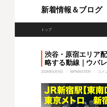
コ
新着情報＆ブログ
ン
テ
ン
ツ
トップ
へ
ス
キ
渋谷・原宿エリア
ッ
略する動線｜ウバ
プ
2026年6月9日
/
WPMASTER
/
コメ