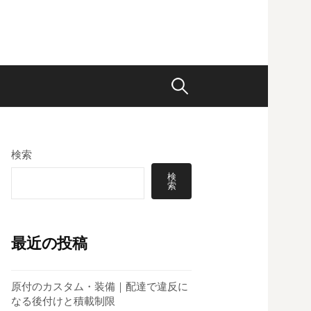
検
索:
検索
検
索
最近の投稿
原付のカスタム・装備｜配達で違反に
なる後付けと積載制限