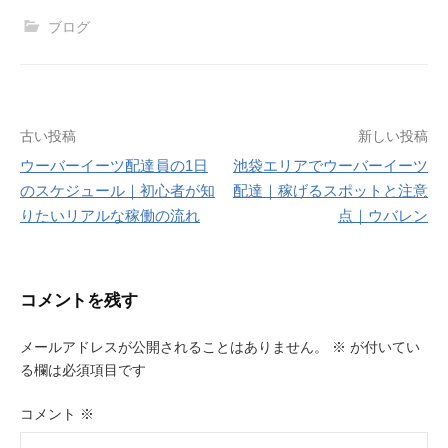
ブログ
投
古い投稿
新しい投稿
ウーバーイーツ配達員の1日
池袋エリアでウーバーイーツ
稿
のスケジュール｜初心者が知
配達｜稼げるスポットと注意
ナ
りたいリアルな稼働の流れ
点｜ウバレン
ビ
ゲ
コメントを残す
ー
メールアドレスが公開されることはありません。
※
が付いてい
シ
る欄は必須項目です
ョ
コメント
※
ン