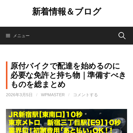
コ
新着情報＆ブログ
ン
テ
ン
ツ
検
メニュー
へ
ス
索:
キ
ッ
原付バイクで配達を始めるのに
プ
必要な免許と持ち物｜準備すべき
ものを総まとめ
2026年3月5日
/
WPMASTER
/
コメントする