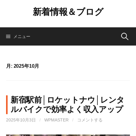
コ
新着情報＆ブログ
ン
テ
ン
ツ
検
メニュー
へ
ス
索:
キ
ッ
月:
2025年10月
プ
新宿駅前│ロケットナウ│レンタ
ルバイクで効率よく収入アップ
2025年10月3日
/
WPMASTER
/
コメントする