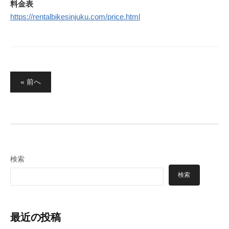
料金表
https://rentalbikesinjuku.com/price.html
投
« 前へ
稿
の
ペ
ー
ジ
検索
送
検索
り
最近の投稿