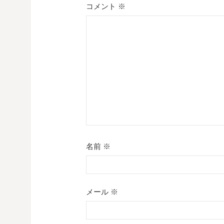
シ
コメント
※
ョ
ン
名前
※
メール
※