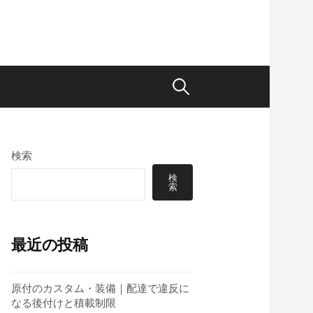
検
索:
検索
検
索
最近の投稿
原付のカスタム・装備｜配達で違反に
なる後付けと積載制限