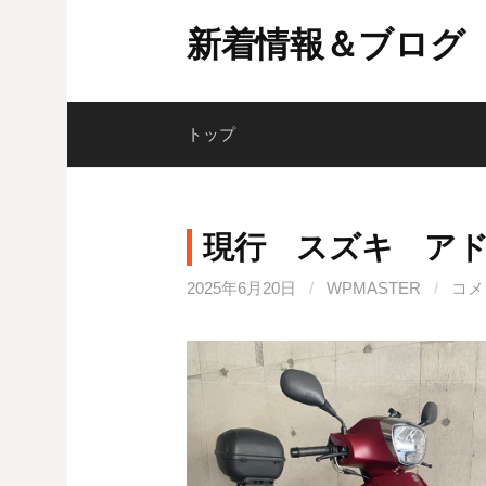
コ
新着情報＆ブログ
ン
テ
ン
ツ
トップ
へ
ス
キ
現行 スズキ アド
ッ
プ
2025年6月20日
/
WPMASTER
/
コメ