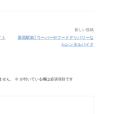
新しい投稿
イト
新宿駅前│ウーバーやフードデリバリーな
らレンタルバイク
ません。
※
が付いている欄は必須項目です