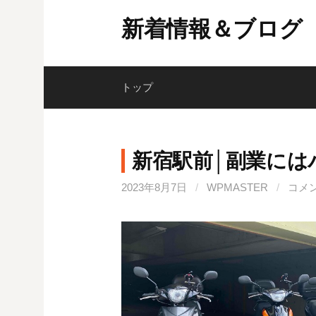
コ
新着情報＆ブログ
ン
テ
ン
ツ
トップ
へ
ス
キ
新宿駅前│副業には
ッ
プ
2023年8月7日
/
WPMASTER
/
コメ