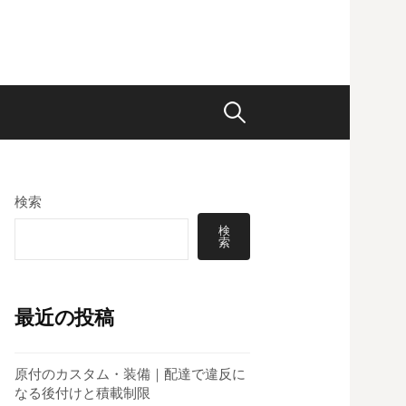
検
索:
検索
検
索
最近の投稿
原付のカスタム・装備｜配達で違反に
なる後付けと積載制限