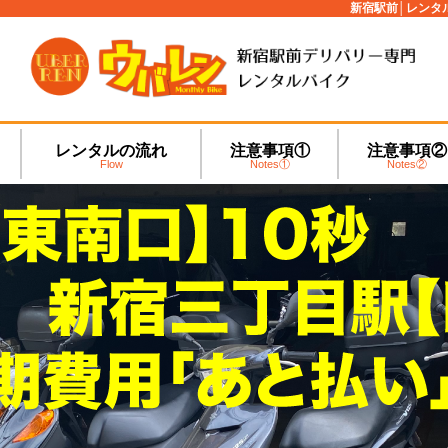
新宿駅前│レンタ
レンタルの流れ
注意事項①
注意事項②
Flow
Notes①
Notes②