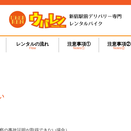
レンタルの流れ
注意事項①
注意事項②
Flow
Notes①
Notes②
い
警察の事故証明が取得できない場合）