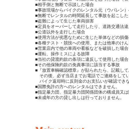
■相手側と無断で示談した場合
■事故現場からバイクのレンタル元（ウバレン）
■無断でレンタルの時間延長して事故を起こし
■盗難によって生じた車両損害
■定員をオーバーして走行したり、道路交通法違
■公道以外を走行した場合
■使用方法が劣悪なために生じた単体などの損傷
■各種テスト・競技への使用、または他車のけ
■営業店内で他の車両や看板などを破損した場合
■運転、操作ミスによる故障
■当社の貸渡約款の条項に違反して使用した場合
■その他保険約款の免責事項に該当する事故
■『放置車輌確認標章』が貼られたら、記載し
その後、必ず当店までお電話でご連絡をしてい
バイク返却時に反則金のお支払いが確認できな
■国際免許の方へのレンタルはできません。
■指定暴力団、指定暴力団関係団体の構成員又
■未成年の方の貸し出しは行っておりません。