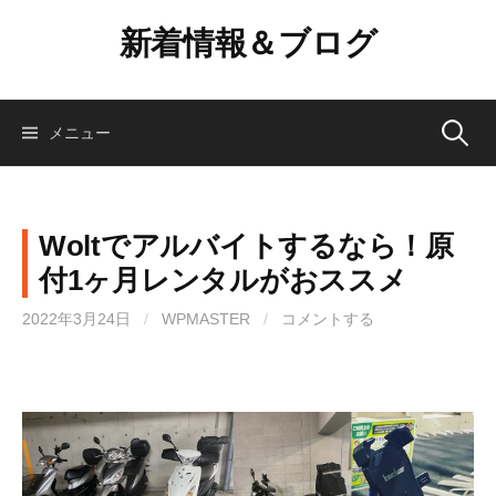
コ
新着情報＆ブログ
ン
テ
ン
ツ
検
メニュー
へ
ス
索:
キ
ッ
Woltでアルバイトするなら！原
プ
付1ヶ月レンタルがおススメ
2022年3月24日
/
WPMASTER
/
コメントする