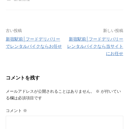
投
古い投稿
新しい投稿
新宿駅前│フードデリバリー
新宿駅前│フードデリバリー
稿
でレンタルバイクならお任せ
レンタルバイクなら当サイト
ナ
にお任せ
ビ
ゲ
コメントを残す
ー
メールアドレスが公開されることはありません。
※
が付いてい
シ
る欄は必須項目です
ョ
コメント
※
ン