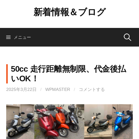
コ
新着情報＆ブログ
ン
テ
ン
ツ
検
メニュー
へ
ス
索:
キ
ッ
50cc 走行距離無制限、代金後払
プ
いOK！
2025年3月22日
/
WPMASTER
/
コメントする