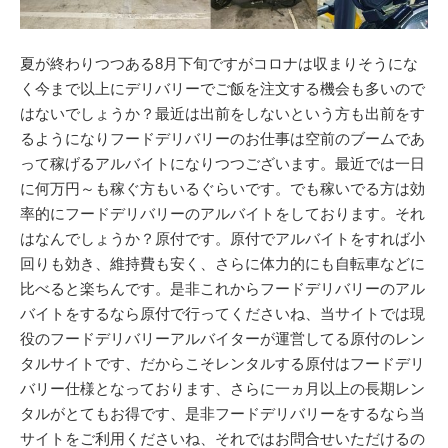
夏が終わりつつある8月下旬ですがコロナは収まりそうにな
く今まで以上にデリバリーでご飯を注文する機会も多いので
はないでしょうか？最近は出前をしないという方も出前をす
るようになりフードデリバリーのお仕事は空前のブームであ
って稼げるアルバイトになりつつございます。最近では一日
に何万円～も稼ぐ方もいるぐらいです。でも稼いでる方は効
率的にフードデリバリーのアルバイトをしております。それ
はなんでしょうか？原付です。原付でアルバイトをすれば小
回りも効き、維持費も安く、さらに体力的にも自転車などに
比べると楽ちんです。是非これからフードデリバリーのアル
バイトをするなら原付で行ってくださいね、当サイトでは現
役のフードデリバリーアルバイターが運営してる原付のレン
タルサイトです、だからこそレンタルする原付はフードデリ
バリー仕様となっております、さらに一ヵ月以上の長期レン
タルがとてもお得です、是非フードデリバリーをするなら当
サイトをご利用くださいね、それではお問合せいただけるの