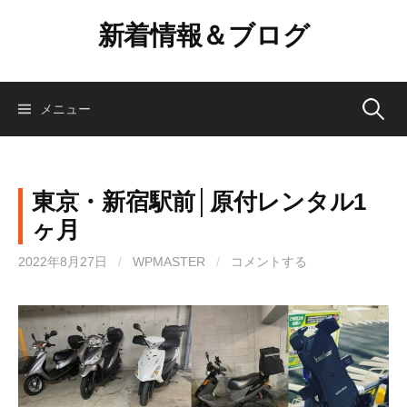
コ
新着情報＆ブログ
ン
テ
ン
ツ
検
メニュー
へ
ス
索:
キ
ッ
東京・新宿駅前│原付レンタル1
プ
ヶ月
2022年8月27日
/
WPMASTER
/
コメントする