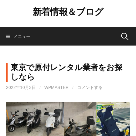
コ
新着情報＆ブログ
ン
テ
ン
ツ
検
メニュー
へ
ス
索:
キ
ッ
東京で原付レンタル業者をお探
プ
しなら
2022年10月3日
/
WPMASTER
/
コメントする