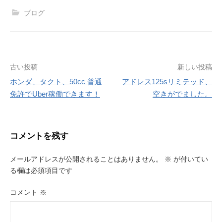
ブログ
投
古い投稿
新しい投稿
ホンダ、タクト、50cc 普通
アドレス125sリミテッド、
稿
免許でUber稼働できます！
空きがでました。
ナ
ビ
コメントを残す
ゲ
ー
メールアドレスが公開されることはありません。
※
が付いてい
る欄は必須項目です
シ
ョ
コメント
※
ン