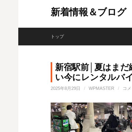
コ
新着情報＆ブログ
ン
テ
ン
ツ
トップ
へ
ス
キ
新宿駅前│夏はまだ
ッ
い今にレンタルバ
プ
2025年8月29日
/
WPMASTER
/
コメ