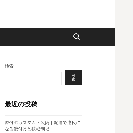
検
索:
検索
検
索
最近の投稿
原付のカスタム・装備｜配達で違反に
なる後付けと積載制限