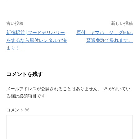
投
古い投稿
新しい投稿
新宿駅前│フードデリバリー
原付 ヤマハ ジョグ50cc
稿
をするなら原付レンタルで決
普通免許で乗れます。
ナ
まり！
ビ
ゲ
コメントを残す
ー
メールアドレスが公開されることはありません。
※
が付いてい
シ
る欄は必須項目です
ョ
コメント
※
ン