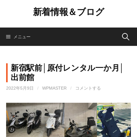
コ
新着情報＆ブログ
ン
テ
ン
ツ
検
メニュー
へ
ス
索:
キ
ッ
新宿駅前│原付レンタル一か月│
プ
出前館
2022年5月9日
/
WPMASTER
/
コメントする