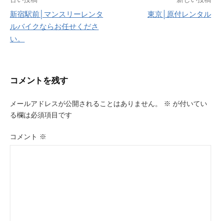
投
新宿駅前│マンスリーレンタ
東京│原付レンタル
稿
ルバイクならお任せくださ
ナ
い。
ビ
ゲ
コメントを残す
ー
メールアドレスが公開されることはありません。
※
が付いてい
シ
る欄は必須項目です
ョ
コメント
※
ン