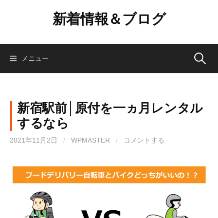
コ
新着情報＆ブログ
ン
テ
ン
ツ
検
メニュー
へ
ス
索:
キ
ッ
新宿駅前│原付を一ヵ月レンタル
プ
するなら
2021年11月2日
/
WPMASTER
/
コメントする