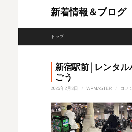
コ
新着情報＆ブログ
ン
テ
ン
ツ
トップ
へ
ス
キ
新宿駅前│レンタル
ッ
ごう
プ
2025年2月3日
/
WPMASTER
/
コメ