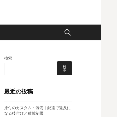
検
索:
検索
検
索
最近の投稿
原付のカスタム・装備｜配達で違反に
なる後付けと積載制限