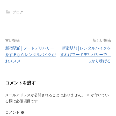
ブログ
投
古い投稿
新しい投稿
新宿駅前│フードデリバリー
新宿駅前│レンタルバイクを
稿
をするならレンタルバイクが
すればフードデリバリーでし
ナ
おススメ
っかり稼げる
ビ
ゲ
コメントを残す
ー
メールアドレスが公開されることはありません。
※
が付いてい
シ
る欄は必須項目です
ョ
コメント
※