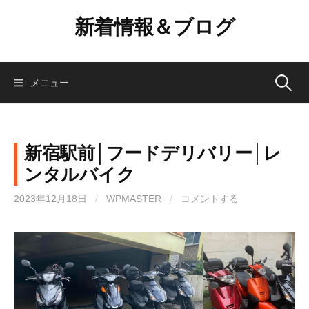
コ
新着情報＆ブログ
ン
テ
ン
ツ
検
メニュー
へ
ス
索:
キ
ッ
新宿駅前│フードデリバリー│レ
プ
ンタルバイク
2023年12月18日
/
WPMASTER
/
コメントする