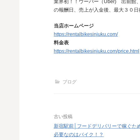
業界初！！ウーバー（Uber) 出前館、ウ
の報酬日、売上が入金後、最大３０日
当店ホームページ
https://rentalbikesinjuku.com/
料金表
https://rentalbikesinjuku.com/price.html
ブログ
投
古い投稿
新宿駅前│フードデリバリーで稼ぐた
稿
必要なのはバイク！？