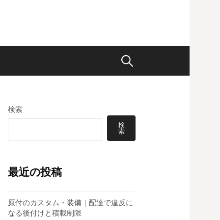
検
索:
検索
検
索
最近の投稿
原付のカスタム・装備｜配達で違反に
なる後付けと積載制限