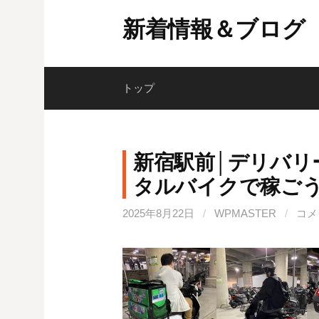
コ
新着情報＆ブログ
ン
テ
ン
ツ
トップ
へ
ス
キ
新宿駅前│デリバリ
ッ
タルバイクで稼ご
プ
2025年8月22日
/
WPMASTER
/
コメ