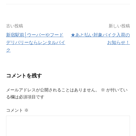
投
古い投稿
新しい投稿
新宿駅前│ウーバーやフード
★あと払い対象バイク入荷の
稿
デリバリーならレンタルバイ
お知らせ！
ナ
ク
ビ
ゲ
コメントを残す
ー
メールアドレスが公開されることはありません。
※
が付いてい
シ
る欄は必須項目です
ョ
コメント
※
ン