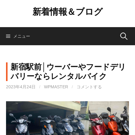
コ
新着情報＆ブログ
ン
テ
ン
ツ
検
メニュー
へ
ス
索:
キ
ッ
新宿駅前│ウーバーやフードデリ
プ
バリーならレンタルバイク
2023年4月24日
/
WPMASTER
/
コメントする