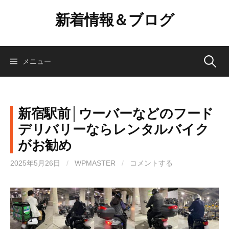
コ
新着情報＆ブログ
ン
テ
ン
ツ
検
メニュー
へ
ス
索:
キ
ッ
新宿駅前│ウーバーなどのフード
プ
デリバリーならレンタルバイク
がお勧め
2025年5月26日
/
WPMASTER
/
コメントする