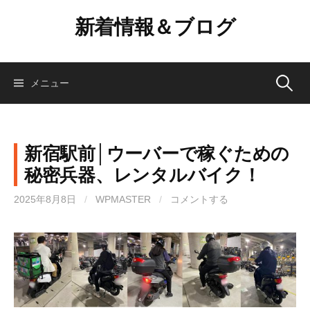
コ
新着情報＆ブログ
ン
テ
ン
ツ
検
メニュー
へ
ス
索:
キ
ッ
新宿駅前│ウーバーで稼ぐための
プ
秘密兵器、レンタルバイク！
2025年8月8日
/
WPMASTER
/
コメントする