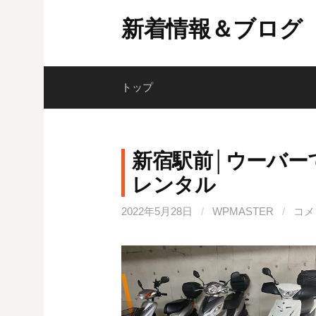
コ
新着情報＆ブログ
ン
テ
ン
ツ
トップ
へ
ス
キ
新宿駅前│ウーバー
ッ
レンタル
プ
2022年5月28日
/
WPMASTER
/
コメ