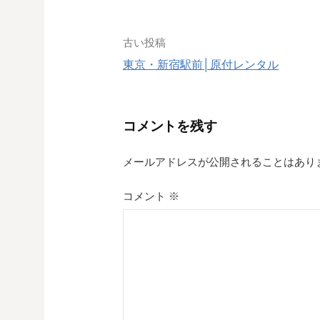
投
古い投稿
東京・新宿駅前│原付レンタル
稿
ナ
コメントを残す
ビ
ゲ
メールアドレスが公開されることはあり
ー
コメント
※
シ
ョ
ン