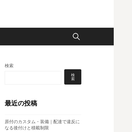
検
索:
検索
検
索
最近の投稿
原付のカスタム・装備｜配達で違反に
なる後付けと積載制限