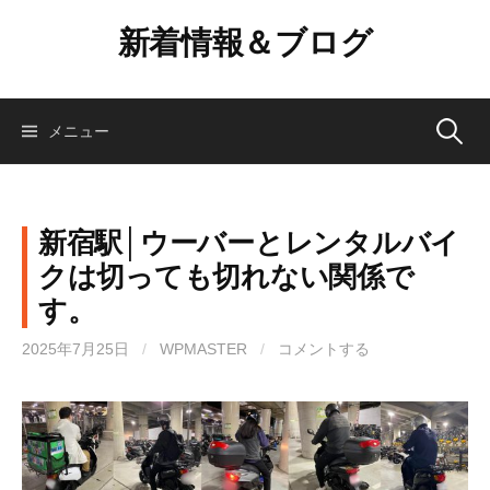
コ
新着情報＆ブログ
ン
テ
ン
ツ
検
メニュー
へ
ス
索:
キ
ッ
新宿駅│ウーバーとレンタルバイ
プ
クは切っても切れない関係で
す。
2025年7月25日
/
WPMASTER
/
コメントする