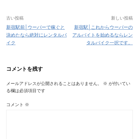
投
古い投稿
新しい投稿
新宿駅前│ウーバーで稼ぐと
新宿駅│これからウーバーの
稿
決めたなら絶対にレンタルバ
アルバイトを始めるならレン
ナ
イク
タルバイク一択です。
ビ
ゲ
コメントを残す
ー
メールアドレスが公開されることはありません。
※
が付いてい
シ
る欄は必須項目です
ョ
コメント
※
ン