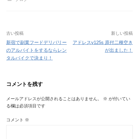
投
古い投稿
新しい投稿
新宿で副業フードデリバリー
アドレスv125s 原付二種空き
稿
のアルバイトをするならレン
が出ました！
ナ
タルバイクで決まり！
ビ
ゲ
コメントを残す
ー
メールアドレスが公開されることはありません。
※
が付いてい
シ
る欄は必須項目です
ョ
コメント
※
ン