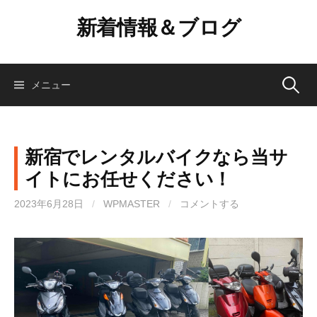
コ
新着情報＆ブログ
ン
テ
ン
ツ
検
メニュー
へ
ス
索:
キ
ッ
新宿でレンタルバイクなら当サ
プ
イトにお任せください！
2023年6月28日
/
WPMASTER
/
コメントする