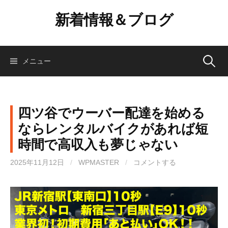
コ
新着情報＆ブログ
ン
テ
ン
ツ
検
メニュー
へ
ス
索:
キ
ッ
四ツ谷でウーバー配達を始める
プ
ならレンタルバイクがあれば短
時間で高収入も夢じゃない
2025年11月12日
/
WPMASTER
/
コメントする