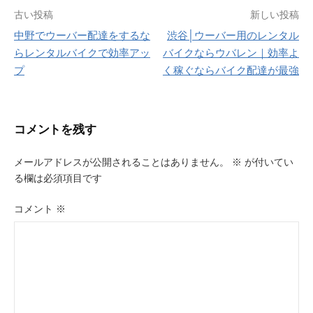
投
古い投稿
新しい投稿
中野でウーバー配達をするな
渋谷│ウーバー用のレンタル
稿
らレンタルバイクで効率アッ
バイクならウバレン｜効率よ
ナ
プ
く稼ぐならバイク配達が最強
ビ
ゲ
コメントを残す
ー
メールアドレスが公開されることはありません。
※
が付いてい
シ
る欄は必須項目です
ョ
コメント
※
ン