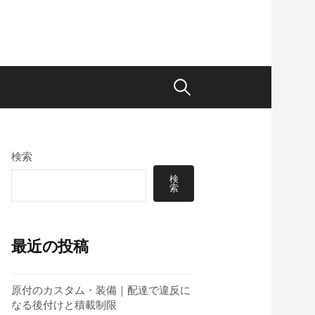
検
索:
検索
検
索
最近の投稿
原付のカスタム・装備｜配達で違反に
なる後付けと積載制限