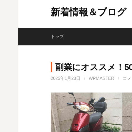
コ
新着情報＆ブログ
ン
テ
ン
ツ
トップ
へ
ス
キ
副業にオススメ！5
ッ
プ
2025年1月23日
/
WPMASTER
/
コメ