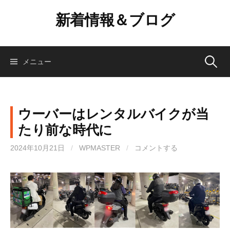
コ
新着情報＆ブログ
ン
テ
ン
ツ
検
メニュー
へ
ス
索:
キ
ッ
ウーバーはレンタルバイクが当
プ
たり前な時代に
2024年10月21日
/
WPMASTER
/
コメントする