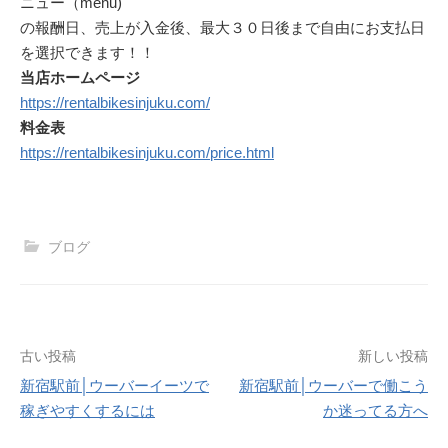
ニュー（menu)
の報酬日、売上が入金後、最大３０日後まで自由にお支払日
を選択できます！！
当店ホームページ
https://rentalbikesinjuku.com/
料金表
https://rentalbikesinjuku.com/price.html
ブログ
投
古い投稿
新しい投稿
新宿駅前│ウーバーイーツで
新宿駅前│ウーバーで働こう
稿
稼ぎやすくするには
か迷ってる方へ
ナ