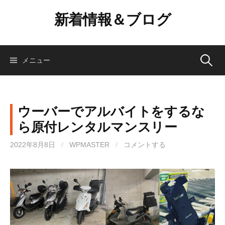
コ
新着情報＆ブログ
ン
テ
ン
ツ
検
メニュー
へ
ス
索:
キ
ッ
ウーバーでアルバイトをするな
プ
ら原付レンタルマンスリー
2022年8月8日
/
WPMASTER
/
コメントする