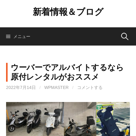
コ
新着情報＆ブログ
ン
テ
ン
ツ
検
メニュー
へ
ス
索:
キ
ッ
ウーバーでアルバイトするなら
プ
原付レンタルがおススメ
2022年7月14日
/
WPMASTER
/
コメントする