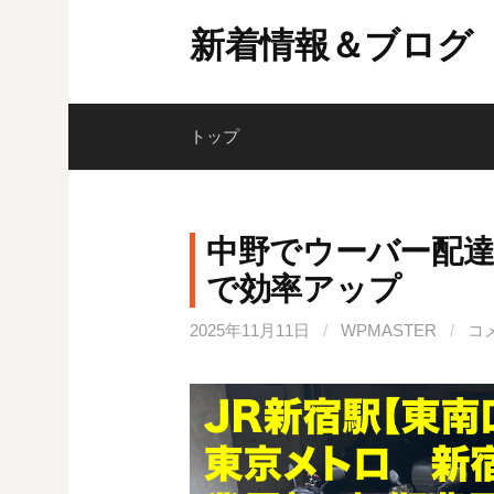
コ
新着情報＆ブログ
ン
テ
ン
ツ
トップ
へ
ス
キ
中野でウーバー配
ッ
で効率アップ
プ
2025年11月11日
/
WPMASTER
/
コ