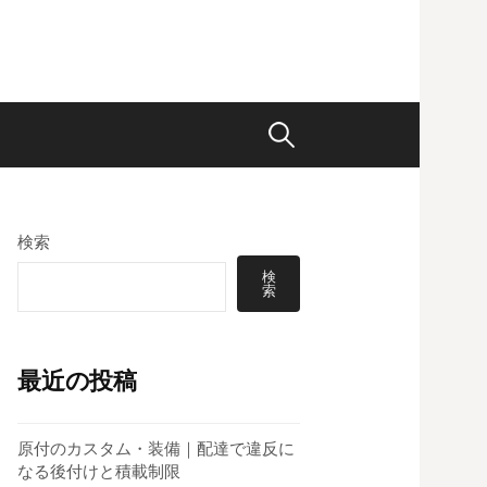
検
索:
検索
検
索
最近の投稿
原付のカスタム・装備｜配達で違反に
なる後付けと積載制限