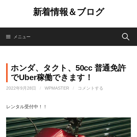
コ
新着情報＆ブログ
ン
テ
ン
ツ
検
メニュー
へ
ス
索:
キ
ッ
ホンダ、タクト、50cc 普通免許
プ
でUber稼働できます！
2022年9月28日
/
WPMASTER
/
コメントする
レンタル受付中！！