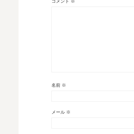
シ
コメント
※
ョ
ン
名前
※
メール
※