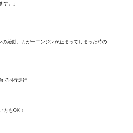
ます。」
！
ンの始動、万が一エンジンが止まってしまった時の
台で同行走行
い方もOK！