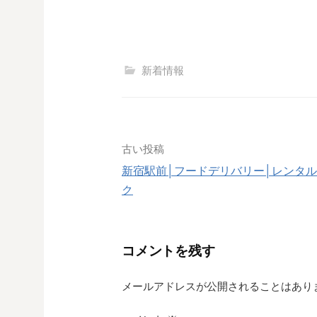
新着情報
投
古い投稿
新宿駅前│フードデリバリー│レンタ
稿
ク
ナ
ビ
コメントを残す
ゲ
メールアドレスが公開されることはあり
ー