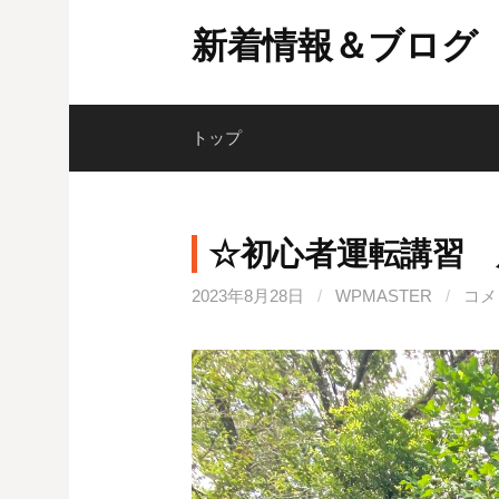
コ
新着情報＆ブログ
ン
テ
ン
ツ
トップ
へ
ス
キ
☆初心者運転講習 
ッ
プ
2023年8月28日
/
WPMASTER
/
コメ