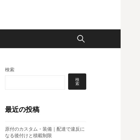
検
索:
検索
検
索
最近の投稿
原付のカスタム・装備｜配達で違反に
なる後付けと積載制限