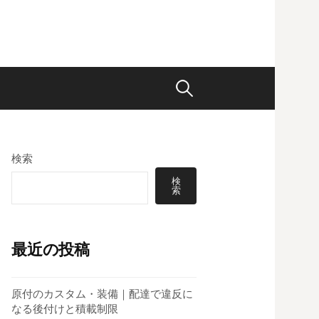
検
索:
検索
検
索
最近の投稿
原付のカスタム・装備｜配達で違反に
なる後付けと積載制限