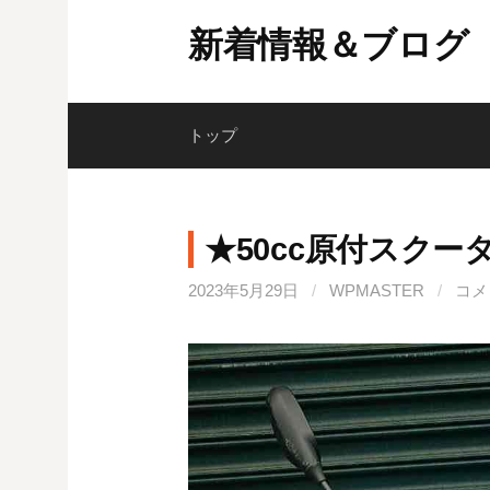
コ
新着情報＆ブログ
ン
テ
ン
ツ
トップ
へ
ス
キ
★50cc原付スク
ッ
プ
2023年5月29日
/
WPMASTER
/
コメ